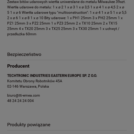
Zestaw bitów udarowych wiertła uniwerslane do metalu Milwaukee 39szt.
Wiertła udarowe do metalu: 1 x ⌀ 2 1 x ⌀ 3 1 x ⌀ 3,5 1 x ⌀ 4 1 x ⌀ 4,5 2 x ⌀
5 1 x ⌀ 6 Wiertła udarowe typu "multiconstruction": 1 x ⌀ 4 1 x ⌀ 5 1 x ⌀ 5,5
2 x ⌀ 6 1 x ⌀ 8 1 x ⌀ 10 Bity udarowe: 1 x PH1 25mm 3 x PH2 25mm 1 x
PZ1 25mm 3 x PZ2 25mm 1 x PZ3 25mm 2 x TX10 25mm 2 x TX15
25mm 4 x TX20 25mm 3 x TX25 25mm 3 x TX30 25mm 1 x uchwyt /
przedłużka 60mm
Bezpieczeństwo
Producent
TECHTRONIC INDUSTRIES EASTERN EUROPE SP. Z O.O.
Komitetu Obrony Robotników 45A
02-146 Warszawa, Polska
biuro@tti-emea.com
48 24 24 24 004
Produkty powiązane