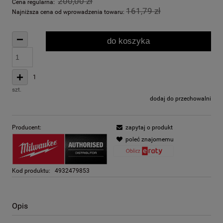
200,00 zł
Cena regularna:
161,79 zł
Najniższa cena od wprowadzenia towaru:
−
do koszyka
+
1
szt.
dodaj do przechowalni
Producent:
zapytaj o produkt
poleć znajomemu
Kod produktu:
4932479853
Opis