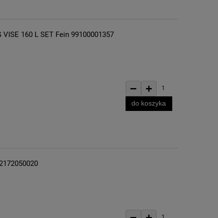
 VISE 160 L SET Fein 99100001357
−
+
1
do koszyka
32172050020
−
+
1