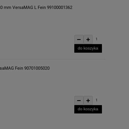
 80 mm VersaMAG L Fein 99100001362
−
+
1
do koszyka
rsaMAG Fein 90701005020
−
+
1
do koszyka