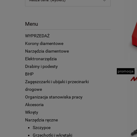
Menu
WYPRZEDAŻ
Korony diamentowe
Narzędzia diamentowe
Elektronarzędzia
Drabiny i podesty
promocja
BHP
Zagęszczarki i ubijaki i przecinarki
drogowe
Organizacja stanowiska pracy
Akcesoria
Wkręty
Narzędzia ręczne
Szczypce
Grzechotki i wkrętaki