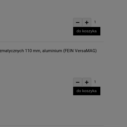
−
+
1
do koszyka
ryzmatycznych 110 mm, aluminium (FEIN VersaMAG)
−
+
1
do koszyka