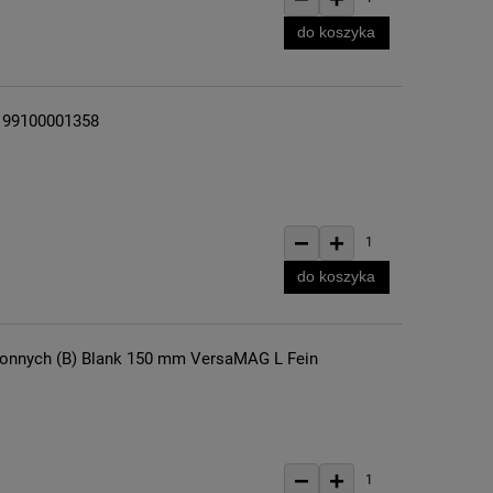
do koszyka
n 99100001358
−
+
1
do koszyka
ronnych (B) Blank 150 mm VersaMAG L Fein
−
+
1