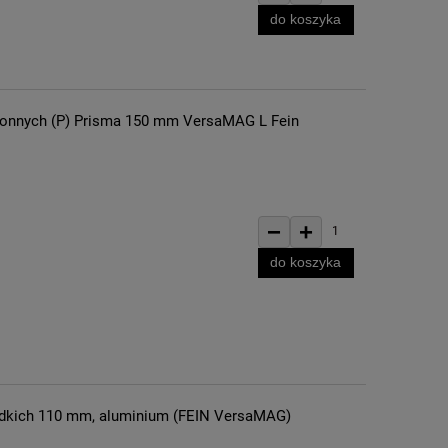
do koszyka
ronnych (P) Prisma 150 mm VersaMAG L Fein
−
+
1
do koszyka
ładkich 110 mm, aluminium (FEIN VersaMAG)