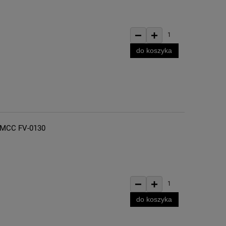
−
+
1
do koszyka
e MCC FV-0130
−
+
1
do koszyka