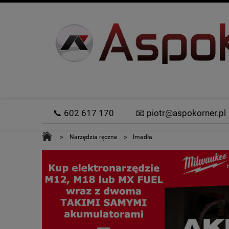
📞 602 617 170
📧 piotr@aspokorner.pl
»
»
Narzędzia ręczne
Imadła